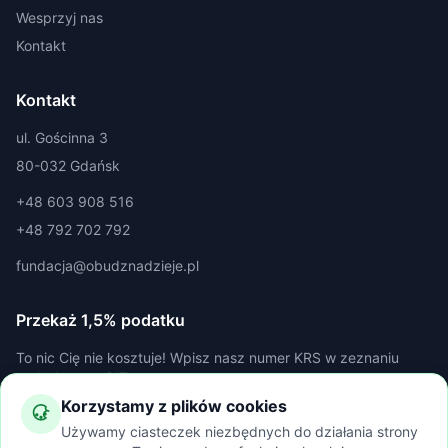
Wesprzyj nas
Kontakt
Kontakt
ul. Gościnna 3
80-032 Gdańsk
+48 603 908 516
+48 792 702 792
fundacja@obudznadzieje.pl
Przekaż 1,5% podatku
To nic Cię nie kosztuje! Wpisz nasz numer KRS w zeznaniu
podatkowym PIT.
Korzystamy z plików cookies
NUMER KRS
Używamy ciasteczek niezbędnych do działania strony